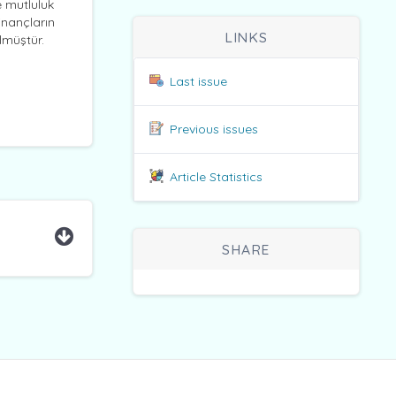
e mutluluk
inançların
LINKS
lmüştür.
Last issue
Previous issues
Article Statistics
SHARE