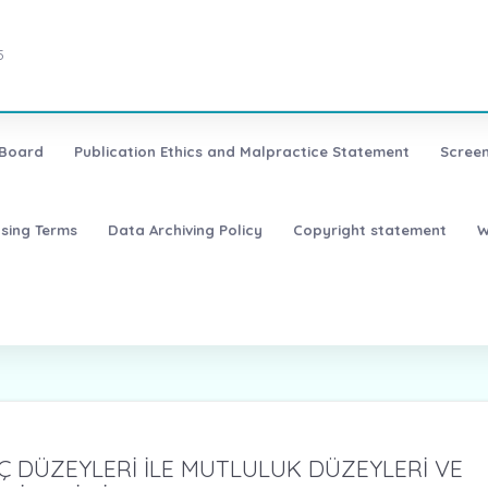
5
 Board
Publication Ethics and Malpractice Statement
Screen
nsing Terms
Data Archiving Policy
Copyright statement
W
NÇ DÜZEYLERİ İLE MUTLULUK DÜZEYLERİ VE