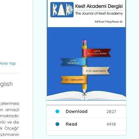
Alıntı Yap
glish
ncelenmesi
en amaçlı
Download
2827
maktadır.
mlü ve dış
Read
4418
k Ölçeği”
aştırmanın