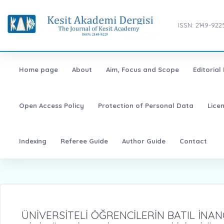
ISSN: 2149-922
Home page
About
Aim, Focus and Scope
Editorial
Open Access Policy
Protection of Personal Data
Lice
Indexing
Referee Guide
Author Guide
Contact
ÜNİVERSİTELİ ÖĞRENCİLERİN BATIL İNA