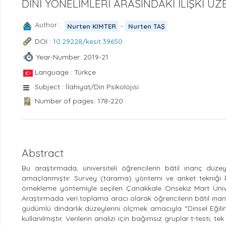
DİNİ YÖNELİMLERİ ARASINDAKİ İLİŞKİ ÜZ
Author :
-
Nurten KIMTER
Nurten TAŞ
DOI :
10.29228/kesit.39650
Year-Number: 2019-21
Language : Türkçe
Subject : İlahiyat/Din Psikolojisi
Number of pages: 178-220
Abstract
Bu araştırmada, üniversiteli öğrencilerin bâtıl inanç düzey
amaçlanmıştır. Survey (tarama) yöntemi ve anket tekniği k
örnekleme yöntemiyle seçilen Çanakkale Onsekiz Mart Üniver
Araştırmada veri toplama aracı olarak öğrencilerin bâtıl inan
güdümlü dindarlık düzeylerini ölçmek amacıyla “Dinsel Eğil
kullanılmıştır. Verilerin analizi için bağımsız gruplar t-testi,