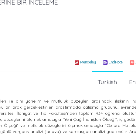
ERİNE BİR İNCELEME
Mendeley
EndNote
Turkish
En
leri ile dinî yönelim ve mutluluk düzeyleri arasındaki ilişkinin i
ullanılarak gerçekleştirilen araştırmada çalışma grubunu; evrend
sitesi İlahiyat ve Tıp Fakültesi’nden toplam 434 öğrenci oluştur
ç düzeylerini ölçmek amacıyla “Yeni Çağ İnanışları Ölçeği”; iç güdü
im Ölçeği” ve mutluluk düzeylerini ölçmek amacıyla “Oxford Mutlulu
 tek yönlü varyans analizi (anova) ve korelasyon analizi yapılmıştır. Ar