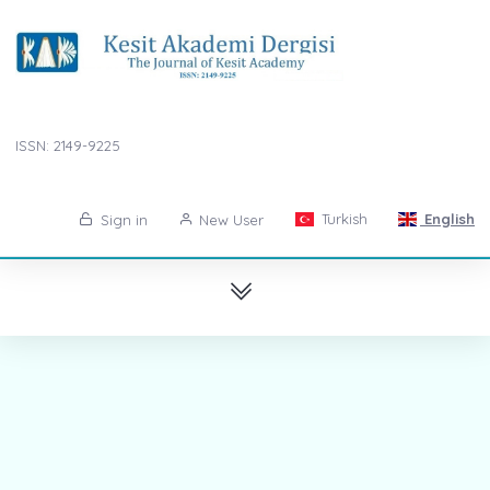
ISSN: 2149-9225
Turkish
English
Sign in
New User