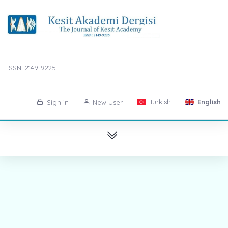
ISSN: 2149-9225
Turkish
English
Sign in
New User