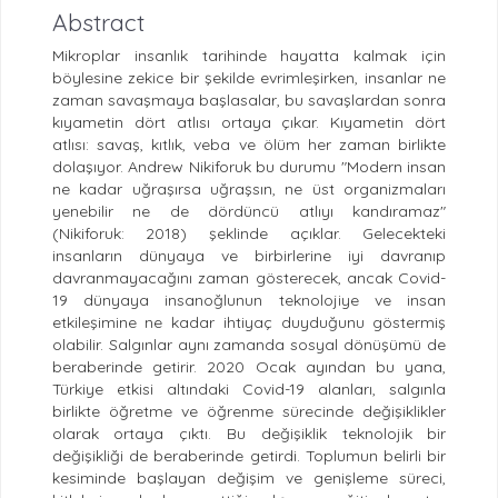
Abstract
Mikroplar insanlık tarihinde hayatta kalmak için
böylesine zekice bir şekilde evrimleşirken, insanlar ne
zaman savaşmaya başlasalar, bu savaşlardan sonra
kıyametin dört atlısı ortaya çıkar. Kıyametin dört
atlısı: savaş, kıtlık, veba ve ölüm her zaman birlikte
dolaşıyor. Andrew Nikiforuk bu durumu "Modern insan
ne kadar uğraşırsa uğraşsın, ne üst organizmaları
yenebilir ne de dördüncü atlıyı kandıramaz"
(Nikiforuk: 2018) şeklinde açıklar. Gelecekteki
insanların dünyaya ve birbirlerine iyi davranıp
davranmayacağını zaman gösterecek, ancak Covid-
19 dünyaya insanoğlunun teknolojiye ve insan
etkileşimine ne kadar ihtiyaç duyduğunu göstermiş
olabilir. Salgınlar aynı zamanda sosyal dönüşümü de
beraberinde getirir. 2020 Ocak ayından bu yana,
Türkiye etkisi altındaki Covid-19 alanları, salgınla
birlikte öğretme ve öğrenme sürecinde değişiklikler
olarak ortaya çıktı. Bu değişiklik teknolojik bir
değişikliği de beraberinde getirdi. Toplumun belirli bir
kesiminde başlayan değişim ve genişleme süreci,