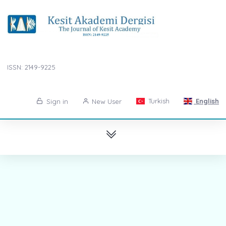
ISSN: 2149-9225
Turkish
English
Sign in
New User