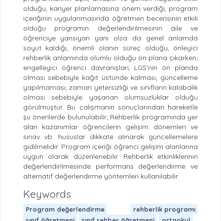
olduğu, kariyer planlamasına önem verdiği, program
içeriğinin uygulanmasında öğretmen becerisinin etkili
olduğu programın değerlendirilmesinin aile ve
öğrenciye yansıyan yanı olsa da genel anlamda
soyut kaldığı, önemli olanın süreç olduğu, önleyici
rehberlik anlamında olumlu olduğu ön plana çıkarken;
engelleyici öğrenci davranışları, LGS’nin ön planda
olması sebebiyle kağıt üstünde kalması, güncelleme
yapılmaması, zaman yetersizliği ve sınıfların kalabalık
olması sebebiyle yaşanan olumsuzluklar olduğu
görülmüştür. Bu çalışmanın sonuçlarından hareketle
şu önerilerde bulunulabilir; Rehberlik programında yer
alan kazanımlar öğrencilerin gelişim dönemleri ve
sınav vb. hususlar dikkate alınarak güncellemelere
gidilmelidir. Program içeriği öğrenci gelişim alanlarına
uygun olarak düzenlenebilir. Rehberlik etkinliklerinin
değerlendirilmesinde performans değerlendirme ve
alternatif değerlendirme yöntemleri kullanılabilir.
Keywords
Program değerlendirme
rehberlik programı
sınıf öğretmeni
sınıf rehber öğretmeni
ortaokul