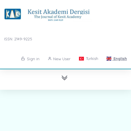
ISSN: 2149-9225
Turkish
English
Sign in
New User