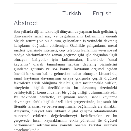
Turkish
English
Abstract
Son yıllarda dijital teknoloji dünyasında yaşanan hızlı gelişim, iş
dünyasında sanal araç ve uygulamaların kullanımını önemli
ölçüde artırmış ve bu durum, çalışanların iş yerindeki davranış
kalıplarını doğrudan etkilemiştir. Özellikle çalışanların, mesai
saatleri içerisinde interneti, cep telefonu kullanımı veya sosyal
medya platformlarında zaman geçirme gibi işle doğrudan ilgili
olmayan faaliyetler için kullanmaları, literatürde "sanal
kaytarma" olarak tanımlanan sapkın davranış biçimlerini
gündeme getirmiş ve söz konusu kavramın örgütsel açıdan
önemli bir sorun haline gelmesine neden olmuştur. Literatürde,
sanal kaytarma davranışının ortaya çıkışında çeşitli örgütsel
faktörlerin etkili olduğuna dair bulgulara rastlanmakla birlikte,
bireylerin kişilik özelliklerinin bu davranış üzerindeki
belirleyiciliği konusunda net bir görüş birliği bulunmamaktadır.
Bu noktadan hareketle, çalışmanın amacı, sanal kaytarma
davranışını farklı kişilik özellikleri çerçevesinde, kapsamlı bir
literatür taraması ve benzer araştırmalar bağlamında ele almaktır.
Araştırma, bireysel farklılıkların dijital çalışma ortamlarındaki
muhtemel etkilerini değerlendirmeyi hedeflemekte ve bu
çerçevede, insan kaynaklarının etkin yönetimi ile örgütsel
performansın artırılmasına yönelik önemli katkılar sunmayı
amaçlamaktadır.