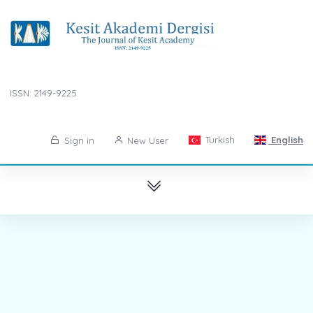
ISSN: 2149-9225
Turkish
English
Sign in
New User