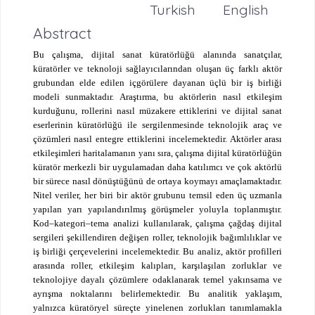
Turkish
English
Abstract
Bu çalışma, dijital sanat küratörlüğü alanında sanatçılar,
küratörler ve teknoloji sağlayıcılarından oluşan üç farklı aktör
grubundan elde edilen içgörülere dayanan üçlü bir iş birliği
modeli sunmaktadır. Araştırma, bu aktörlerin nasıl etkileşim
kurduğunu, rollerini nasıl müzakere ettiklerini ve dijital sanat
eserlerinin küratörlüğü ile sergilenmesinde teknolojik araç ve
çözümleri nasıl entegre ettiklerini incelemektedir. Aktörler arası
etkileşimleri haritalamanın yanı sıra, çalışma dijital küratörlüğün
küratör merkezli bir uygulamadan daha katılımcı ve çok aktörlü
bir sürece nasıl dönüştüğünü de ortaya koymayı amaçlamaktadır.
Nitel veriler, her biri bir aktör grubunu temsil eden üç uzmanla
yapılan yarı yapılandırılmış görüşmeler yoluyla toplanmıştır.
Kod–kategori–tema analizi kullanılarak, çalışma çağdaş dijital
sergileri şekillendiren değişen roller, teknolojik bağımlılıklar ve
iş birliği çerçevelerini incelemektedir. Bu analiz, aktör profilleri
arasında roller, etkileşim kalıpları, karşılaşılan zorluklar ve
teknolojiye dayalı çözümlere odaklanarak temel yakınsama ve
ayrışma noktalarını belirlemektedir. Bu analitik yaklaşım,
yalnızca küratöryel süreçte yinelenen zorlukları tanımlamakla