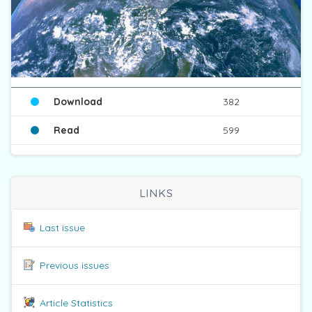
Download
382
Read
599
LINKS
Last issue
Previous issues
Article Statistics