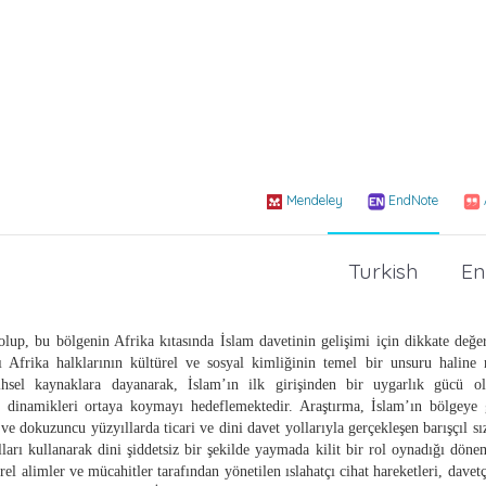
Mendeley
EndNote
Turkish
En
lup, bu bölgenin Afrika kıtasında İslam davetinin gelişimi için dikkate değe
 Afrika halklarının kültürel ve sosyal kimliğinin temel bir unsuru haline n
ihsel kaynaklara dayanarak, İslam’ın ilk girişinden bir uygarlık gücü ol
al dinamikleri ortaya koymayı hedeflemektedir. Araştırma, İslam’ın bölgeye g
ci ve dokuzuncu yüzyıllarda ticari ve dini davet yollarıyla gerçekleşen barışçıl s
rı kullanarak dini şiddetsiz bir şekilde yaymada kilit bir rol oynadığı döne
el alimler ve mücahitler tarafından yönetilen ıslahatçı cihat hareketleri, davetç