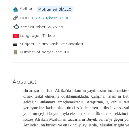
Author :
Mohamed DİALLO
DOI :
10.29228/kesit.87190
Year-Number: 2025-44
Language : Türkçe
Subject : İslam Tarihi ve Sanatları
Number of pages: 455-478
Abstract
Bu araştırma, Batı Afrika’da İslam’ın yayılmasını incelemekte o
örnek teşkil etmesine odaklanmaktadır. Çalışma, İslam’ın Batı
geldiğini anlamayı amaçlamaktadır. Araştırma, güvenilir tar
yerleşmesine kadar olan süreci şekillendiren tarihsel ve sosy
yollarını çeşitli boyutlarıyla ele almaktadır: İlk olarak, sekizin
Kuzey Afrikalı Müslüman tüccarların Büyük Sahra’yı geçen yolla
Ardından, on birinci ve on ikinci yüzyıllarda, Murabıtlar gibi yer