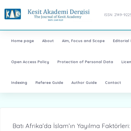
ISSN: 2149-922
Home page
About
Aim, Focus and Scope
Editorial
Open Access Policy
Protection of Personal Data
Lice
Indexing
Referee Guide
Author Guide
Contact
Batı Afrika’da İslam’ın Yayılma Faktörleri