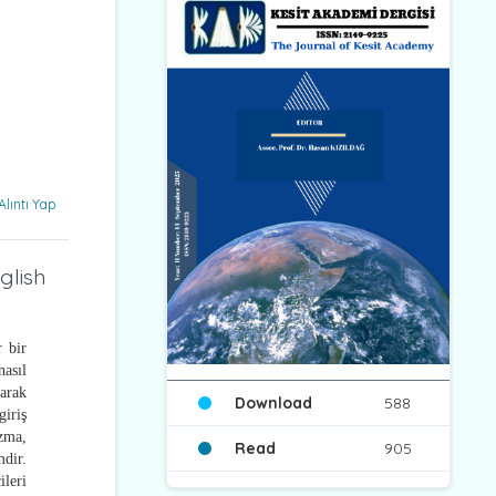
Alıntı Yap
glish
r bir
asıl
arak
Download
588
iriş
ızma,
Read
905
mdir.
ileri