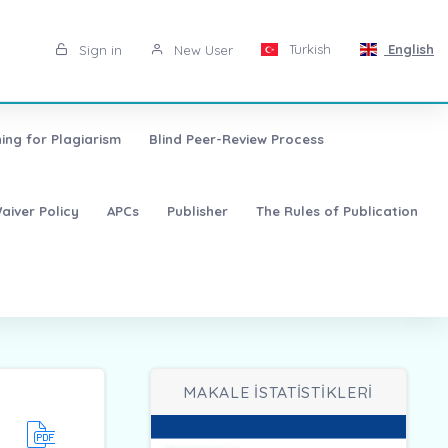
Turkish
English
Sign in
New User
ing for Plagiarism
Blind Peer-Review Process
aiver Policy
APCs
Publisher
The Rules of Publication
MAKALE İSTATİSTİKLERİ