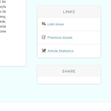
i bir
ıyla
LINKS
s ile
nmış;
rak,
Last issue
eriat
tiren
Previous issues
Article Statistics
SHARE