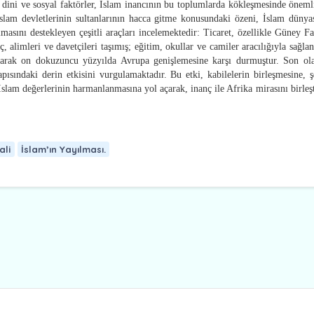
l, dini ve sosyal faktörler, İslam inancının bu toplumlarda kökleşmesinde öneml
lam devletlerinin sultanlarının hacca gitme konusundaki özeni, İslam dünyas
masını destekleyen çeşitli araçları incelemektedir: Ticaret, özellikle Güney Fa
, alimleri ve davetçileri taşımış; eğitim, okullar ve camiler aracılığıyla sağla
ılarak on dokuzuncu yüzyılda Avrupa genişlemesine karşı durmuştur. Son ola
apısındaki derin etkisini vurgulamaktadır. Bu etki, kabilelerin birleşmesine, ş
İslam değerlerinin harmanlanmasına yol açarak, inanç ile Afrika mirasını birleş
ali
İslam’ın Yayılması.