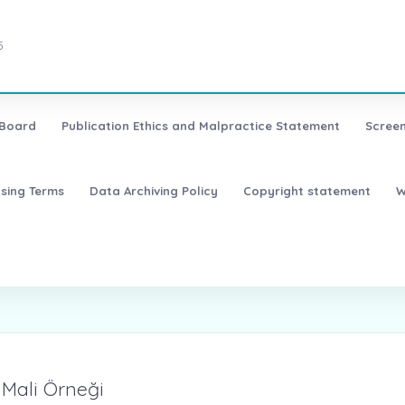
5
 Board
Publication Ethics and Malpractice Statement
Screen
nsing Terms
Data Archiving Policy
Copyright statement
W
: Mali Örneği