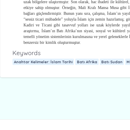
uzak bölgelere ulaştırmıştır. Son olarak, hac ibadeti ile kültüre
etkiye sahip olmuştur. Örneğin, Mali Kralı Mansa Musa gibi İs
bağları güçlendirmiştir. Bunun yanı sıra, çalışma, İslam’ın yayıl
“sessiz ticari mübadele” yoluyla İslam için zemin hazırlamış; göç
Kadiri ve Ticani gibi tasavvuf yolları ise uzak köylerde yay
araştırma, İslam’ın Batı Afrika’nın siyasi, sosyal ve kültürel y
temelli yönetim sistemlerinin kurulmasına ve yerel geleneklerle 
benzersiz bir kimlik oluşturmuştur.
Keywords
Anahtar Kelimeler: İslam Tarihi
Batı Afrika
Batı Sudan
M