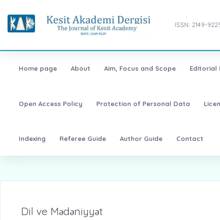
ISSN: 2149-922
Home page
About
Aim, Focus and Scope
Editorial
Open Access Policy
Protection of Personal Data
Lice
Indexing
Referee Guide
Author Guide
Contact
Dil ve Mәdәniyyәt