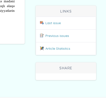
 və mədəni
ıqlı əlaqə
LINKS
iyyətlərin
Last issue
Previous issues
Article Statistics
SHARE