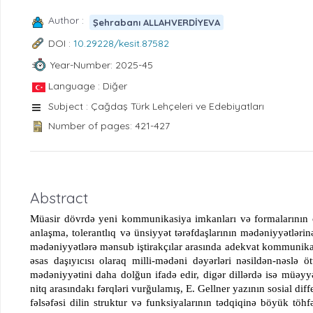
Author :
Şehrabanı ALLAHVERDİYEVA
DOI :
10.29228/kesit.87582
Year-Number: 2025-45
Language : Diğer
Subject : Çağdaş Türk Lehçeleri ve Edebiyatları
Number of pages: 421-427
Abstract
Müasir dövrdə yeni kommunikasiya imkanları və formalarının ort
anlaşma, tolerantlıq və ünsiyyət tərəfdaşlarının mədəniyyətləri
mədəniyyətlərə mənsub iştirakçılar arasında adekvat kommunikas
əsas daşıyıcısı olaraq milli-mədəni dəyərləri nəsildən-nəslə 
mədəniyyətini daha dolğun ifadə edir, digər dillərdə isə müəyyə
nitq arasındakı fərqləri vurğulamış, E. Gellner yazının sosial di
fəlsəfəsi dilin struktur və funksiyalarının tədqiqinə böyük töhfə