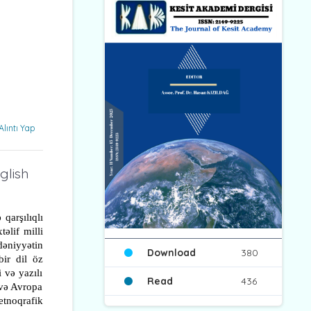
Alıntı Yap
glish
qarşılıqlı
əlif milli
dəniyyətin
Download
380
bir dil öz
 və yazılı
Read
436
 və Avropa
etnoqrafik