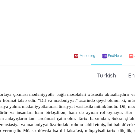
Mendeley
EndNote
Turkish
En
aya çıxması mədəniyyətlə bağlı məsələləri xüsusilə aktuallaşdırır və 
nə hörmət tələb edir. “Dil və mədəniyyət” əsərində qeyd olunur ki, müxt
iya yalnız mədəniyyətlərarası ünsiyyət vasitəsilə mümkündür. Dil, mə
ötürür və insanları həm birləşdirən, həm də ayıran rol oynayır. Hər 
n anlayışların tam tərcüməsi çətin olur. Tarixi baxımdan, Sokrat şifahi
fferensiasiya və mədəniyyət üzərindəki rolunu təhlil etmiş, İntibah dövrü
 vermişdir. Müasir dövrdə isə dil fəlsəfəsi, müqayisəli-tarixi dilçilik, 