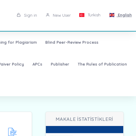
Turkish
English
Sign in
New User
ing for Plagiarism
Blind Peer-Review Process
aiver Policy
APCs
Publisher
The Rules of Publication
MAKALE İSTATİSTİKLERİ