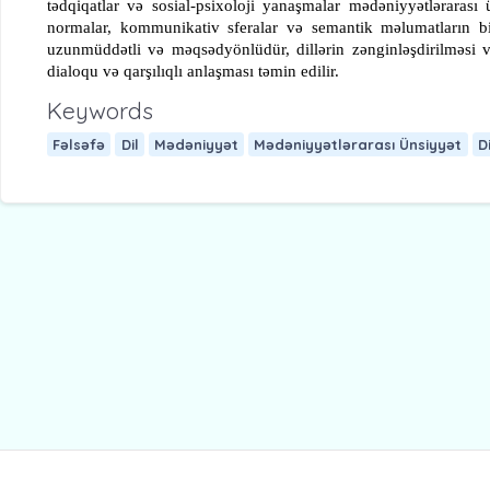
tədqiqatlar və sosial-psixoloji yanaşmalar mədəniyyətlərarası 
normalar, kommunikativ sferalar və semantik məlumatların bir
uzunmüddətli və məqsədyönlüdür, dillərin zənginləşdirilməsi və
dialoqu və qarşılıqlı anlaşması təmin edilir.
Keywords
Fəlsəfə
Dil
Mədəniyyət
Mədəniyyətlərarası Ünsiyyət
Di