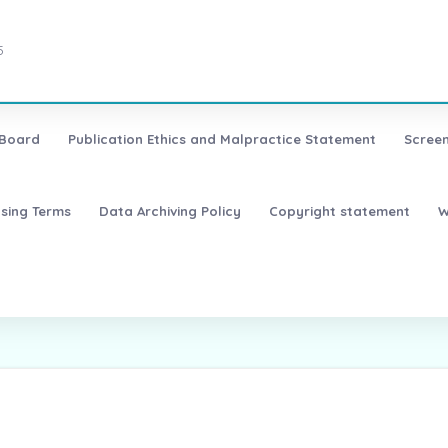
5
 Board
Publication Ethics and Malpractice Statement
Screen
nsing Terms
Data Archiving Policy
Copyright statement
W