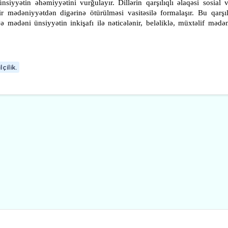
ünsiyyətin əhəmiyyətini vurğulayır. Dillərin qarşılıqlı əlaqəsi sosial
 mədəniyyətdən digərinə ötürülməsi vasitəsilə formalaşır. Bu qarşıl
 mədəni ünsiyyətin inkişafı ilə nəticələnir, beləliklə, müxtəlif mədən
lçilik.