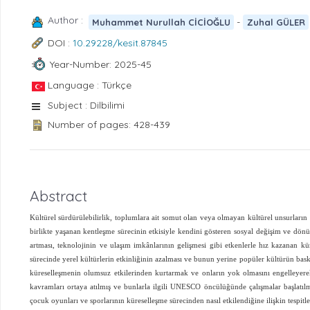
Author :
-
Muhammet Nurullah CİCİOĞLU
Zuhal GÜLER
DOI :
10.29228/kesit.87845
Year-Number: 2025-45
Language : Türkçe
Subject : Dilbilimi
Number of pages: 428-439
Abstract
Kültürel sürdürülebilirlik, toplumlara ait somut olan veya olmayan kültürel unsurların
birlikte yaşanan kentleşme sürecinin etkisiyle kendini gösteren sosyal değişim ve dönüşü
artması, teknolojinin ve ulaşım imkânlarının gelişmesi gibi etkenlerle hız kazanan k
sürecinde yerel kültürlerin etkinliğinin azalması ve bunun yerine popüler kültürün bask
küreselleşmenin olumsuz etkilerinden kurtarmak ve onların yok olmasını engelleyerek i
kavramları ortaya atılmış ve bunlarla ilgili UNESCO öncülüğünde çalışmalar başlatılmış
çocuk oyunları ve sporlarının küreselleşme sürecinden nasıl etkilendiğine ilişkin tespi