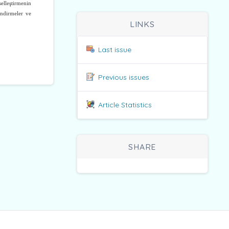
selleştirmenin
endirmeler ve
LINKS
Last issue
Previous issues
Article Statistics
SHARE