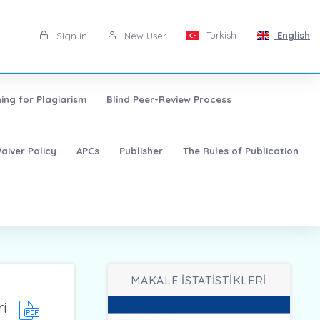
Turkish
English
Sign in
New User
ing for Plagiarism
Blind Peer-Review Process
aiver Policy
APCs
Publisher
The Rules of Publication
MAKALE İSTATİSTİKLERİ
ri