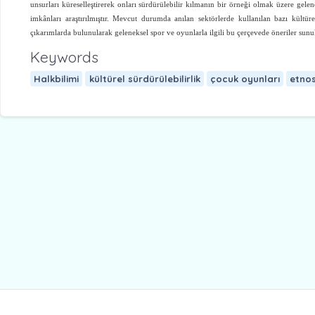
unsurları küreselleştirerek onları sürdürülebilir kılmanın bir örneği olmak üzere gelene
imkânları araştırılmıştır. Mevcut durumda anılan sektörlerde kullanılan bazı kültü
çıkarımlarda bulunularak geleneksel spor ve oyunlarla ilgili bu çerçevede öneriler sunu
Keywords
Halkbilimi
kültürel sürdürülebilirlik
çocuk oyunları
etnos