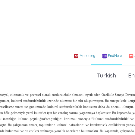
Mendeley
EndNote
Turkish
En
 sosyal, ekonomik ve çevresel olarak sürdürülebilir olmasını teşvik eder. Özellikle Sanayi Devr
mler, kültürel sürdürülebilirlik üzerinde olumsuz bir etki oluşturmuştur. Bu süreçte kitle iletiş
üreselleşme süreci ise günümüzde kültürel sürdürülebilirlik konusunu daha da önemli kılmıştır.
ın hâle gelmesiyle yerel kültürler için bir varoluş sorunu yaşanmaya başlamıştır. Bu kapsamda, ye
nsanlığın kültürel çeşitliliğini/zenginliğini korumak amacıyla “kültürel sürdürülebilirlik” ve 
tır. Bu çalışmanın amacı, toplumların kültürel hafızalarını ve karakteristik özelliklerini yansı
tlerde bulunmak ve bu etkileri azaltmaya yönelik önerilerde bulunmaktır. Bu kapsamda, çalışmada 