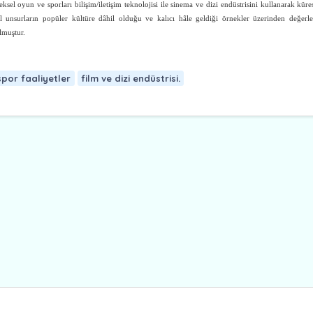
ksel oyun ve sporları bilişim/iletişim teknolojisi ile sinema ve dizi endüstrisini kullanarak küre
rel unsurların popüler kültüre dâhil olduğu ve kalıcı hâle geldiği örnekler üzerinden değerl
lmuştur.
por faaliyetler
film ve dizi endüstrisi.