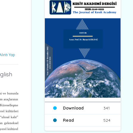
Alıntı Yap
glish
imi ve bununla
im araçlarının
 Küreselleşme
Download
341
rel kültürleri
“ulusal kalıt”
Read
524
tan geleneksel
yerel kültürel