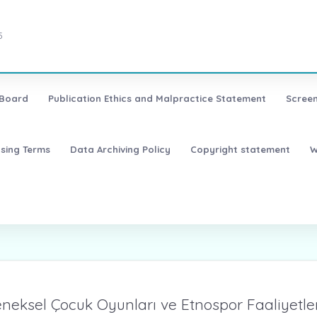
5
 Board
Publication Ethics and Malpractice Statement
Screen
nsing Terms
Data Archiving Policy
Copyright statement
W
eneksel Çocuk Oyunları ve Etnospor Faaliyetle