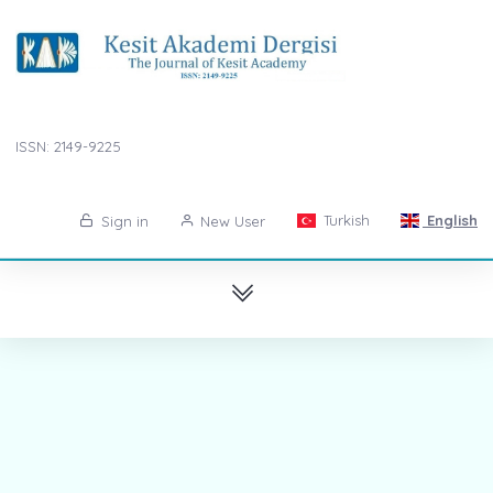
ISSN: 2149-9225
Turkish
English
Sign in
New User