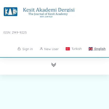
ISSN: 2149-9225
Turkish
English
Sign in
New User