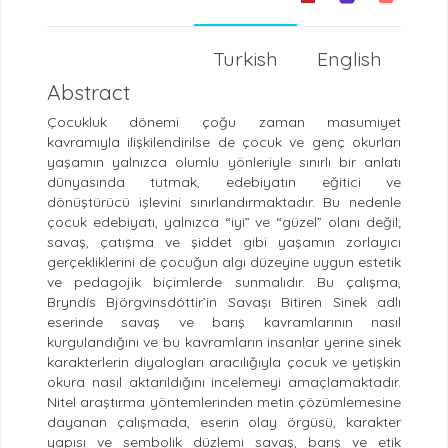
Turkish
English
Abstract
Çocukluk dönemi çoğu zaman masumiyet
kavramıyla ilişkilendirilse de çocuk ve genç okurları
yaşamın yalnızca olumlu yönleriyle sınırlı bir anlatı
dünyasında tutmak, edebiyatın eğitici ve
dönüştürücü işlevini sınırlandırmaktadır. Bu nedenle
çocuk edebiyatı, yalnızca “iyi” ve “güzel” olanı değil;
savaş, çatışma ve şiddet gibi yaşamın zorlayıcı
gerçekliklerini de çocuğun algı düzeyine uygun estetik
ve pedagojik biçimlerde sunmalıdır. Bu çalışma,
Bryndís Björgvinsdóttir’in Savaşı Bitiren Sinek adlı
eserinde savaş ve barış kavramlarının nasıl
kurgulandığını ve bu kavramların insanlar yerine sinek
karakterlerin diyalogları aracılığıyla çocuk ve yetişkin
okura nasıl aktarıldığını incelemeyi amaçlamaktadır.
Nitel araştırma yöntemlerinden metin çözümlemesine
dayanan çalışmada, eserin olay örgüsü, karakter
yapısı ve sembolik düzlemi savaş, barış ve etik