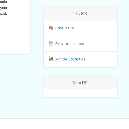
onla
uğunu
LINKS
izlik
Last issue
Previous issues
Article Statistics
SHARE