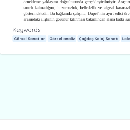
örnekleme yaklaşımı doğrultusunda gerçekleştirilmiştir. Araşt
sınırlı kalmadığını; huzursuzluk, belirsizlik ve algısal kararsı
göstermektedir. Bu bağlamda çalışma, Dupré’nin ayırt edici üreti
arasındaki ilişkinin görünür kılınması bakımından alana katkı s
Keywords
Görsel Sanatlar
Görsel analiz
Çağdaş Kolaj Sanatı
Lol