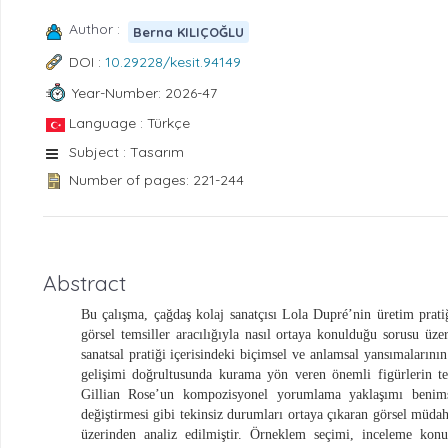
Author :
Berna KILIÇOĞLU
DOI :
10.29228/kesit.94149
Year-Number: 2026-47
Language : Türkçe
Subject : Tasarım
Number of pages: 221-244
Abstract
Bu çalışma, çağdaş kolaj sanatçısı Lola Dupré’nin üretim prati
görsel temsiller aracılığıyla nasıl ortaya konulduğu sorusu üze
sanatsal pratiği içerisindeki biçimsel ve anlamsal yansımaların
gelişimi doğrultusunda kurama yön veren önemli figürlerin tek
Gillian Rose’un kompozisyonel yorumlama yaklaşımı benimse
değiştirmesi gibi tekinsiz durumları ortaya çıkaran görsel müdaha
üzerinden analiz edilmiştir. Örneklem seçimi, inceleme konu