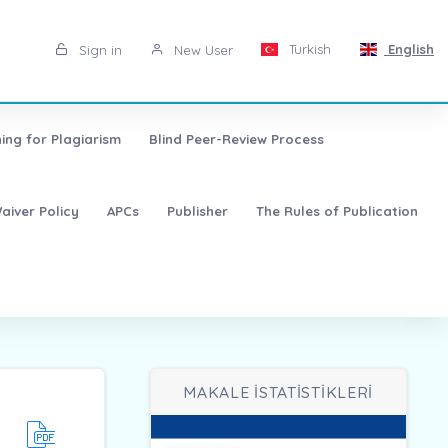
Turkish
English
Sign in
New User
ing for Plagiarism
Blind Peer-Review Process
aiver Policy
APCs
Publisher
The Rules of Publication
MAKALE İSTATİSTİKLERİ