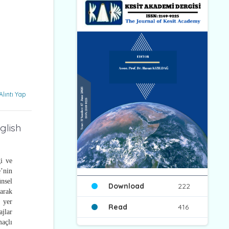
Alıntı Yap
glish
ği ve
é’nin
ünsel
Download
222
arak
 yer
Read
416
ajlar
açlı