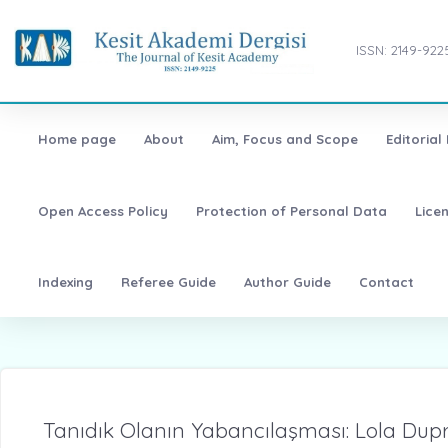
ISSN: 2149-922
Home page
About
Aim, Focus and Scope
Editorial
Open Access Policy
Protection of Personal Data
Lice
Indexing
Referee Guide
Author Guide
Contact
Tanıdık Olanın Yabancılaşması: Lola Dupr