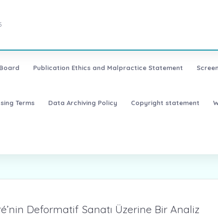
5
 Board
Publication Ethics and Malpractice Statement
Screen
nsing Terms
Data Archiving Policy
Copyright statement
W
é’nin Deformatif Sanatı Üzerine Bir Analiz