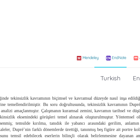
Mendeley
EndNote
Turkish
En
ğinde tekinsizlik kavramının biçimsel ve kavramsal düzeyde nasıl inşa edildi
rine temellendirilmiştir. Bu soru doğrultusunda, tekinsizlik kavramının Dupr
ın analizi amaçlanmıştır. Çalışmanın kuramsal zemini, kavramın tarihsel ve düş
insizlik eksenindeki görüşleri temel alınarak oluşturulmuştur. Yöntemsel ol
nmiş; temsilde kırılma, tanıdık ile yabancı arasındaki gerilim, anlamın
leler, Dupré’nin farklı dönemlerde ürettiği, tanınmış beş figüre ait portre kol
sunu temsil edebilecek eserlerin bilinçli olarak belirlenmesine dayanan am