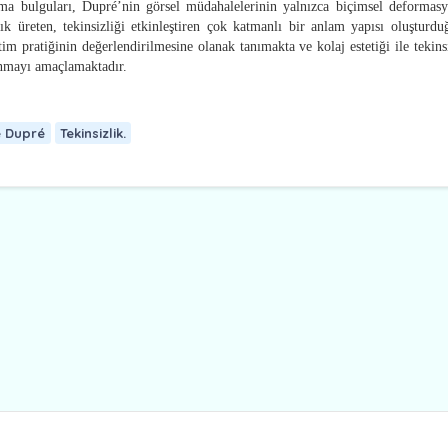
ırma bulguları, Dupré’nin görsel müdahalelerinin yalnızca biçimsel deformasy
zlık üreten, tekinsizliği etkinleştiren çok katmanlı bir anlam yapısı oluşturd
m pratiğinin değerlendirilmesine olanak tanımakta ve kolaj estetiği ile tekins
unmayı amaçlamaktadır.
e Dupré
Tekinsizlik.