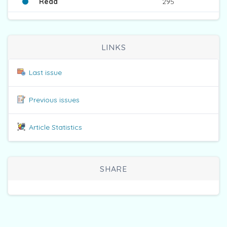
Read
295
LINKS
Last issue
Previous issues
Article Statistics
SHARE