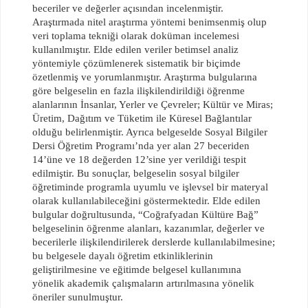
beceriler ve değerler açısından incelenmiştir.
Araştırmada nitel araştırma yöntemi benimsenmiş olup
veri toplama tekniği olarak doküman incelemesi
kullanılmıştır. Elde edilen veriler betimsel analiz
yöntemiyle çözümlenerek sistematik bir biçimde
özetlenmiş ve yorumlanmıştır. Araştırma bulgularına
göre belgeselin en fazla ilişkilendirildiği öğrenme
alanlarının İnsanlar, Yerler ve Çevreler; Kültür ve Miras;
Üretim, Dağıtım ve Tüketim ile Küresel Bağlantılar
olduğu belirlenmiştir. Ayrıca belgeselde Sosyal Bilgiler
Dersi Öğretim Programı’nda yer alan 27 beceriden
14’üne ve 18 değerden 12’sine yer verildiği tespit
edilmiştir. Bu sonuçlar, belgeselin sosyal bilgiler
öğretiminde programla uyumlu ve işlevsel bir materyal
olarak kullanılabileceğini göstermektedir. Elde edilen
bulgular doğrultusunda, “Coğrafyadan Kültüre Bağ”
belgeselinin öğrenme alanları, kazanımlar, değerler ve
becerilerle ilişkilendirilerek derslerde kullanılabilmesine;
bu belgesele dayalı öğretim etkinliklerinin
geliştirilmesine ve eğitimde belgesel kullanımına
yönelik akademik çalışmaların artırılmasına yönelik
öneriler sunulmuştur.