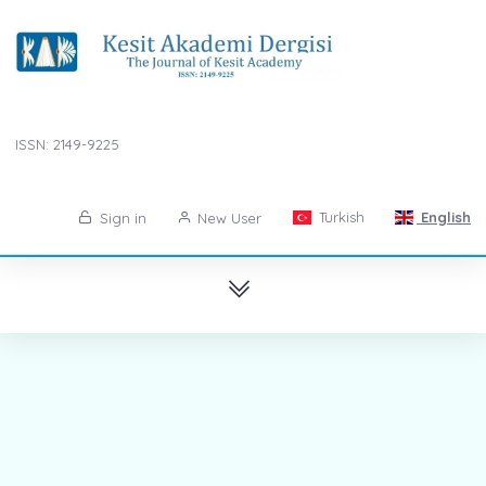
ISSN: 2149-9225
Turkish
English
Sign in
New User