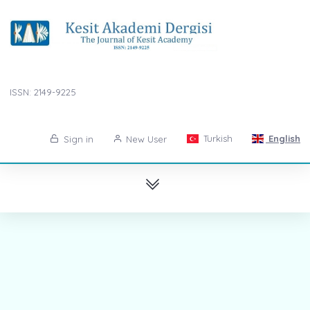
ISSN: 2149-9225
Turkish
English
Sign in
New User