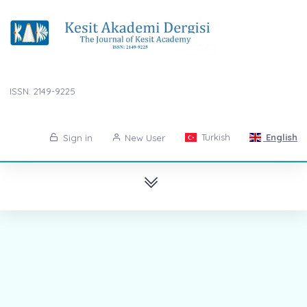
ISSN: 2149-9225
Turkish
English
Sign in
New User