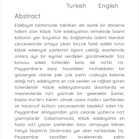
Turkish
English
Abstract
Edebiyat tarihimizde takriben altı asırlık bir döneme
hâkim olan klâsik Türk edebiyatının temelinde İslamî
kültürün yeri büyüktür. Bu bağlamda İslâmî literatür
çerçevesinde ortaya çıkan birçok farklı edebî türün
klâsik edebiyat şairlerinin ilgisini çektiği, eserlerinde
onlara ayrı bir kıymet verdikleri görülmektedir. Söz
konusu edebî türlerden birisi de na’ttır. Hz.
Peygamber’e karşı hissetikleri muhabbetin bir
göstergesi olarak pek çok şairin coşkuyla kaleme
aldığı na’t, edebiyatta en çok sevilen ve rağbet gören
türlerdendir. Klâsik edebiyatımızda divanlarda ve
mesnevilerde na’t yazmak bir gelenektir. Şairler,
başta Kur’ân-ı Kerîm olmak üzere hadis-i şeriflerden
ve tasavvuf kültürü çerçevesinde teşekkül eden Hz.
Peygamber anlayışından yola çıkarak yüzlerce na’t
yazmışlardır. Çalışmamızda, klâsik edebiyatta en
fazla na’t yazan şairlerden birisi olmasıyla bilinen
Yahyâ Nazîm’in Dîvân’ında yer alan na’tlardaki Hz.
Peygamber tavsifleri incelenecek, şairin