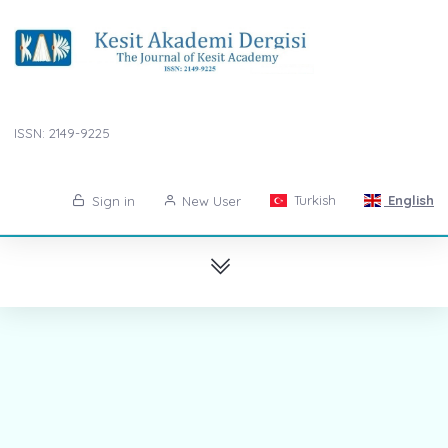
ISSN: 2149-9225
Turkish
English
Sign in
New User