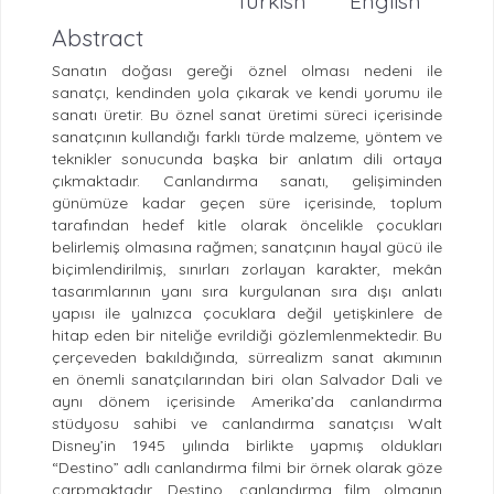
Turkish
English
Abstract
Sanatın doğası gereği öznel olması nedeni ile
sanatçı, kendinden yola çıkarak ve kendi yorumu ile
sanatı üretir. Bu öznel sanat üretimi süreci içerisinde
sanatçının kullandığı farklı türde malzeme, yöntem ve
teknikler sonucunda başka bir anlatım dili ortaya
çıkmaktadır. Canlandırma sanatı, gelişiminden
günümüze kadar geçen süre içerisinde, toplum
tarafından hedef kitle olarak öncelikle çocukları
belirlemiş olmasına rağmen; sanatçının hayal gücü ile
biçimlendirilmiş, sınırları zorlayan karakter, mekân
tasarımlarının yanı sıra kurgulanan sıra dışı anlatı
yapısı ile yalnızca çocuklara değil yetişkinlere de
hitap eden bir niteliğe evrildiği gözlemlenmektedir. Bu
çerçeveden bakıldığında, sürrealizm sanat akımının
en önemli sanatçılarından biri olan Salvador Dali ve
aynı dönem içerisinde Amerika’da canlandırma
stüdyosu sahibi ve canlandırma sanatçısı Walt
Disney’in 1945 yılında birlikte yapmış oldukları
“Destino” adlı canlandırma filmi bir örnek olarak göze
çarpmaktadır. Destino, canlandırma film olmanın