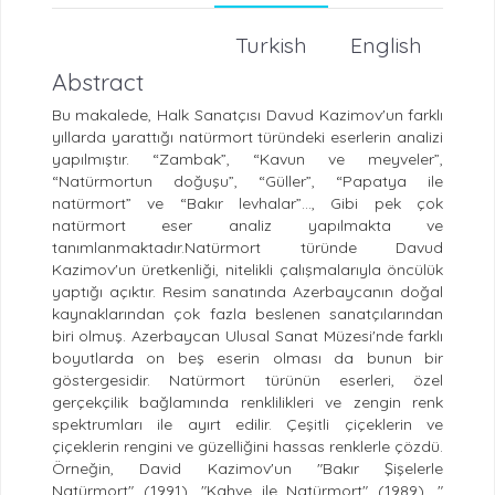
Turkish
English
Abstract
Bu makalede, Halk Sanatçısı Davud Kazimov'un farklı
yıllarda yarattığı natürmort türündeki eserlerin analizi
yapılmıştır. “Zambak”, “Kavun ve meyveler”,
“Natürmortun doğuşu”, “Güller”, “Papatya ile
natürmort” ve “Bakır levhalar”..., Gibi pek çok
natürmort eser analiz yapılmakta ve
tanımlanmaktadır.Natürmort türünde Davud
Kazimov'un üretkenliği, nitelikli çalışmalarıyla öncülük
yaptığı açıktır. Resim sanatında Azerbaycanın doğal
kaynaklarından çok fazla beslenen sanatçılarından
biri olmuş. Azerbaycan Ulusal Sanat Müzesi'nde farklı
boyutlarda on beş eserin olması da bunun bir
göstergesidir. Natürmort türünün eserleri, özel
gerçekçilik bağlamında renklilikleri ve zengin renk
spektrumları ile ayırt edilir. Çeşitli çiçeklerin ve
çiçeklerin rengini ve güzelliğini hassas renklerle çözdü.
Örneğin, David Kazimov'un "Bakır Şişelerle
Natürmort" (1991), "Kahve ile Natürmort" (1989), "