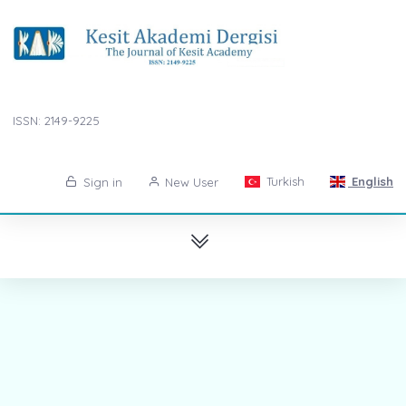
ISSN: 2149-9225
Turkish
English
Sign in
New User