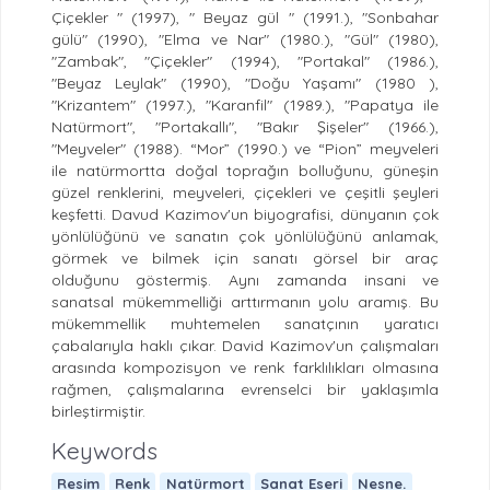
Çiçekler " (1997), " Beyaz gül " (1991.), "Sonbahar
gülü" (1990), "Elma ve Nar" (1980.), "Gül" (1980),
"Zambak", "Çiçekler" (1994), "Portakal" (1986.),
"Beyaz Leylak" (1990), "Doğu Yaşamı" (1980 ),
"Krizantem" (1997.), "Karanfil" (1989.), "Papatya ile
Natürmort", "Portakallı", "Bakır Şişeler" (1966.),
"Meyveler" (1988). “Mor” (1990.) ve “Pion” meyveleri
ile natürmortta doğal toprağın bolluğunu, güneşin
güzel renklerini, meyveleri, çiçekleri ve çeşitli şeyleri
keşfetti. Davud Kazimov'un biyografisi, dünyanın çok
yönlülüğünü ve sanatın çok yönlülüğünü anlamak,
görmek ve bilmek için sanatı görsel bir araç
olduğunu göstermiş. Aynı zamanda insani ve
sanatsal mükemmelliği arttırmanın yolu aramış. Bu
mükemmellik muhtemelen sanatçının yaratıcı
çabalarıyla haklı çıkar. David Kazimov'un çalışmaları
arasında kompozisyon ve renk farklılıkları olmasına
rağmen, çalışmalarına evrenselci bir yaklaşımla
birleştirmiştir.
Keywords
Resim
Renk
Natürmort
Sanat Eseri
Nesne.