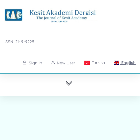
ISSN: 2149-9225
Turkish
English
Sign in
New User