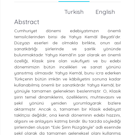
Turkish
English
Abstract
Cumhuriyet dönemi edebiyatımızın önemli
temsilcilerinden birisi de Yahya Kemâl Beyatlı’dır.
Düzyazı eserleri de olmakla birlikte, onun asıl
sanatkârlığı şiirlerinde ve şairlik yönünde
bulunmaktadır. Yahya Kemâl’in şair olarak en önemli
özelliği, Klasik şiire olan vukufiyeti ve bu edebi
dönemimizin bütün incelikleri ve sanat yönünü
yansıtmış olmasıdır. Yahya Kemâl, bunu icra ederken
Türkçenin bütün imkân ve kâbiliyetini sonuna kadar
kullanabilmiş önemli bir sanatkârdır. Yahya Kemâl, bir
yönüyle tamamen gelenekten beslenmiştir. O, Klasik
şiirin temel dinamiklerini, özelliklerini, muhtevasını ve
şekil yönünü yeniden yorumlayarak bizlere
aktarmıştır. Ancak o, tamamen bir Klasik edebiyat
taklitçisi değildir; ona kendi döneminin edebi hazzını,
algısını ve anlayışını katmış biridir. Bu tarzda söylediği
şiirlerinden oluşan “Eski Şiirin Rüzgârıyle” adlı eserinde
şekil olarak da tamamen geleneksel olanı kullanmış