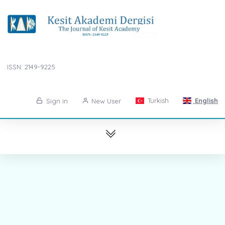
ISSN: 2149-9225
Turkish
English
Sign in
New User