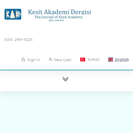
ISSN: 2149-9225
Turkish
English
Sign in
New User