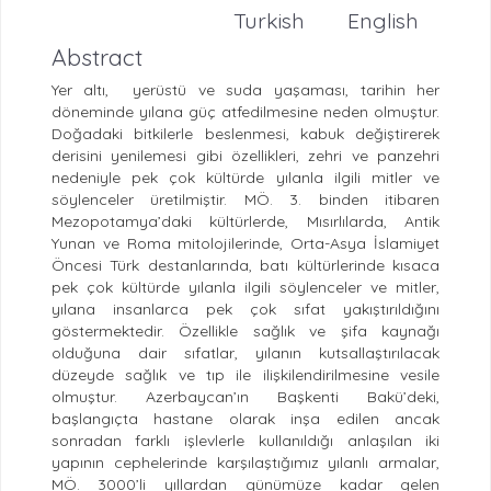
Turkish
English
Abstract
Yer altı, yerüstü ve suda yaşaması, tarihin her
döneminde yılana güç atfedilmesine neden olmuştur.
Doğadaki bitkilerle beslenmesi, kabuk değiştirerek
derisini yenilemesi gibi özellikleri, zehri ve panzehri
nedeniyle pek çok kültürde yılanla ilgili mitler ve
söylenceler üretilmiştir. MÖ. 3. binden itibaren
Mezopotamya’daki kültürlerde, Mısırlılarda, Antik
Yunan ve Roma mitolojilerinde, Orta-Asya İslamiyet
Öncesi Türk destanlarında, batı kültürlerinde kısaca
pek çok kültürde yılanla ilgili söylenceler ve mitler,
yılana insanlarca pek çok sıfat yakıştırıldığını
göstermektedir. Özellikle sağlık ve şifa kaynağı
olduğuna dair sıfatlar, yılanın kutsallaştırılacak
düzeyde sağlık ve tıp ile ilişkilendirilmesine vesile
olmuştur. Azerbaycan’ın Başkenti Bakü’deki,
başlangıçta hastane olarak inşa edilen ancak
sonradan farklı işlevlerle kullanıldığı anlaşılan iki
yapının cephelerinde karşılaştığımız yılanlı armalar,
MÖ. 3000’li yıllardan günümüze kadar gelen