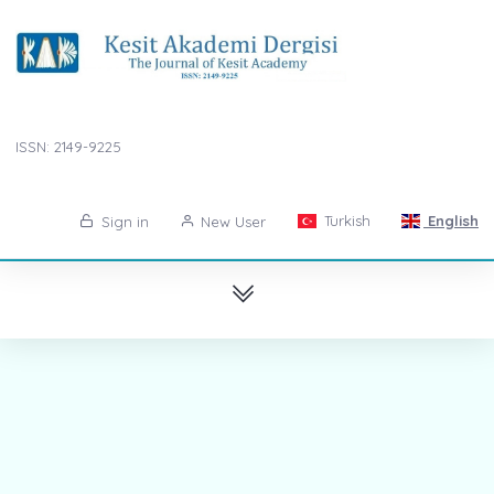
ISSN: 2149-9225
Turkish
English
Sign in
New User