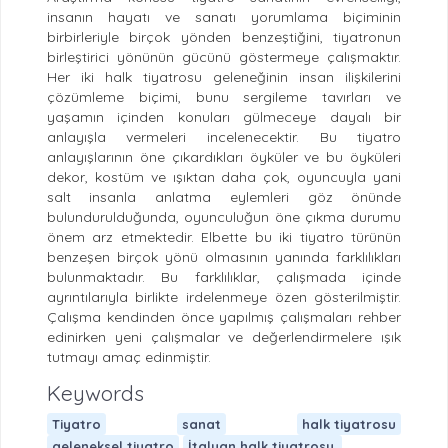
insanın hayatı ve sanatı yorumlama biçiminin
birbirleriyle birçok yönden benzeştiğini, tiyatronun
birleştirici yönünün gücünü göstermeye çalışmaktır.
Her iki halk tiyatrosu geleneğinin insan ilişkilerini
çözümleme biçimi, bunu sergileme tavırları ve
yaşamın içinden konuları gülmeceye dayalı bir
anlayışla vermeleri incelenecektir. Bu tiyatro
anlayışlarının öne çıkardıkları öyküler ve bu öyküleri
dekor, kostüm ve ışıktan daha çok, oyuncuyla yani
salt insanla anlatma eylemleri göz önünde
bulundurulduğunda, oyunculuğun öne çıkma durumu
önem arz etmektedir. Elbette bu iki tiyatro türünün
benzeşen birçok yönü olmasının yanında farklılıkları
bulunmaktadır. Bu farklılıklar, çalışmada içinde
ayrıntılarıyla birlikte irdelenmeye özen gösterilmiştir.
Çalışma kendinden önce yapılmış çalışmaları rehber
edinirken yeni çalışmalar ve değerlendirmelere ışık
tutmayı amaç edinmiştir.
Keywords
Tiyatro
sanat
halk tiyatrosu
geleneksel tiyatro
İtalyan halk tiyatrosu.