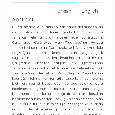
Turkish
English
Abstract
Bu çalışmada, dünyanın en eski sanat dallarından biri
olan tiyatro sanatının türlerinden halk tiyatrosunun iki
temsilcisi ele alınarak incelenmeye çalışılacaktır.
Çalışmada, Geleneksel Halk Tiyatrosu’nun Avrupa
temsilcilerinden olan Commedia dell’Arte ve Anadolu
coğrafyasının temsilcilerinden olan Köy Seyirlik
Oyunları’nı inceleyerek karşılaştırılmaya çalışılacaktır.
Çalışmada, öncelikle İtalyan Halk Tiyatrosu’nun
temsilcisi Commedia dell’Arte’nin ve Geleneksel Türk
Tiyatrosu’nun temsilcisi Köy Seyirlik Oyunları’nın
kaynağı, teknik ve tematik unsurları, sahneleme
biçimleri, seyirci kitlesi, oyun ve oyunculuk anlayışı
incelenerek yorumlanacaktır. Çalışmanın diğer
bölümünde ise, kültürel, coğrafi ve iklim koşulları
bağlamında birbirinden uzak, çıkış tarihleri farklı olan
bu iki oyun türünün birbirleriyle benzeşen ve ayrışan
yanlarını tespit ederek yorumlamaya çalışılacaktır.
Araştırma konusu tiyatro sanatının evrenselliği,