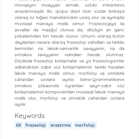
mövqeyini müəyyən etmək, üslubi imkanlarını
araşdırmaqdır. Bu qrupa daxil olan sözlər birbaşa
olaraq öz lüğəvi mənalarından uzaq olur və ayrılıqda
müstəqil mənaya malik olmur. Frazeologiya ilə
əvvəllər də məşğul olunsa da, dilçiliyin ən gənc
şöbələrindən biri hesab olunur. Ümumi olaraq bütün
deyilənləri nəzərə alaraq frazeoloji vahidləri və tərkibi
terminləri nə leksik-semantik səviyyənin, nə də
sintaksis səviyyənin vahidləri hesab olunmaz.
Dilçilikdə frazeoloji birləşmələr və ya frazeologizmlər
adlandırılan sabit söz birləşmələrinin tərkib hissələri
leksik mənaya malik olmur, morfoloji və sintaktik
cəhətdən üzvlərə ayrıla bilmir.Qrammatikanın
sintaksis şöbəsində öyrənilən qeyri-sabit söz
birləşmələrinin komponentləri müstəqil leksik mənaya
malik olur, morfoloji və sintaktik cəhətdən üzvlərə
ayrılır.
Keywords
Dil
frazeoloji
araştırma
morfoloji.