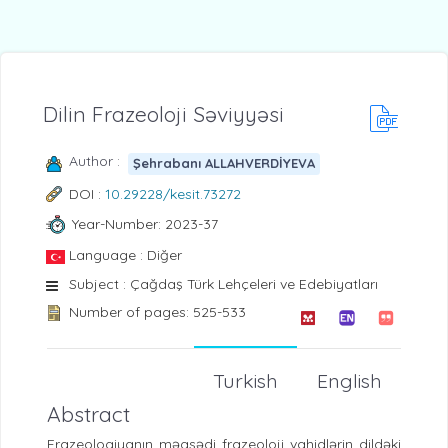
Dilin Frazeoloji Səviyyəsi
Author :
Şehrabanı ALLAHVERDİYEVA
DOI :
10.29228/kesit.73272
Year-Number: 2023-37
Language : Diğer
Subject : Çağdaş Türk Lehçeleri ve Edebiyatları
Number of pages: 525-533
Turkish
English
Abstract
Frazeologiyanın məqsədi frazeoloji vahidlərin dildəki