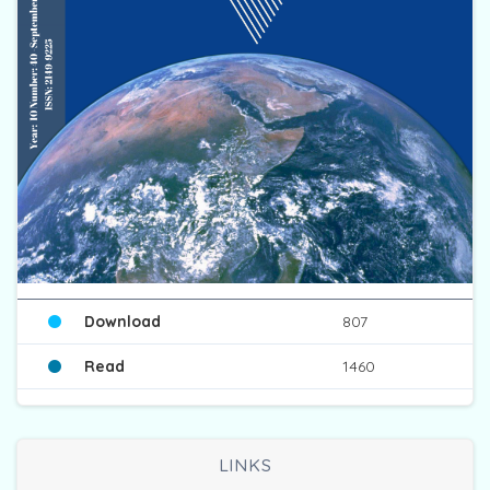
Download
807
Read
1460
LINKS