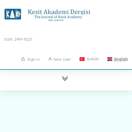
ISSN: 2149-9225
Turkish
English
Sign in
New User