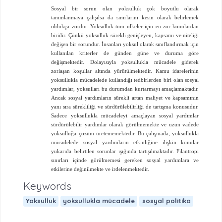
Sosyal bir sorun olan yoksulluk çok boyutlu olarak
tanımlanmaya çalışılsa da sınırlarını kesin olarak belirlemek
oldukça zordur. Yoksulluk tüm ülkeler için en zor konulardan
biridir. Çünkü yoksulluk sürekli genişleyen, kapsamı ve niteliği
değişen bir sorundur. İnsanları yoksul olarak sınıflandırmak için
kullanılan kriterler de günden güne ve duruma göre
değişmektedir. Dolayısıyla yoksullukla mücadele giderek
zorlaşan koşullar altında yürütülmektedir. Kamu idarelerinin
yoksullukla mücadelede kullandığı tedbirlerden biri olan sosyal
yardımlar, yoksulları bu durumdan kurtarmayı amaçlamaktadır.
Ancak sosyal yardımların sürekli artan maliyet ve kapsamının
yanı sıra sürekliliği ve sürdürülebilirliği de tartışma konusudur.
Sadece yoksullukla mücadeleyi amaçlayan sosyal yardımlar
sürdürülebilir yardımlar olarak görülmemekte ve uzun vadede
yoksulluğa çözüm üretememektedir. Bu çalışmada, yoksullukla
mücadelede sosyal yardımların etkinliğine ilişkin konular
yukarıda belirtilen sorunlar ışığında tartışılmaktadır. Filantropi
sınırları içinde görülmemesi gereken sosyal yardımlara ve
etkilerine değinilmekte ve irdelenmektedir.
Keywords
Yoksulluk
yoksullukla mücadele
sosyal politika