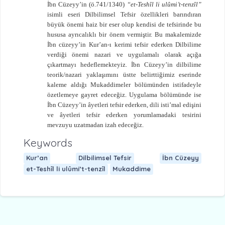
İbn Cüzeyy’in (ö.741/1340)
“et-Teshîl li ulûmi’t-tenzîl”
isimli eseri Dilbilimsel Tefsir özellikleri barındıran
büyük önemi haiz bir eser olup kendisi de tefsirinde bu
hususa ayrıcalıklı bir önem vermiştir. Bu makalemizde
İbn cüzeyy’in Kur’an-ı kerimi tefsir ederken Dilbilime
verdiği önemi nazari ve uygulamalı olarak açığa
çıkartmayı hedeflemekteyiz. İbn Cüzeyy’in dilbilime
teorik/nazari yaklaşımını üstte belirttiğimiz eserinde
kaleme aldığı Mukaddimeler bölümünden istifadeyle
özetlemeye gayret edeceğiz. Uygulama bölümünde ise
İbn Cüzeyy’in âyetleri tefsir ederken, dili isti’mal edişini
ve âyetleri tefsir ederken yorumlamadaki tesirini
mevzuyu uzatmadan izah edeceğiz.
Keywords
Kur’an
Dilbilimsel Tefsir
İbn Cüzeyy
et-Teshîl li ulûmi’t-tenzîl
Mukaddime