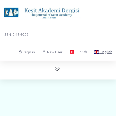
ISSN: 2149-9225
Turkish
English
Sign in
New User