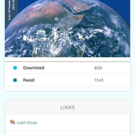
Download
808
Read
1343
LINKS
Last issue