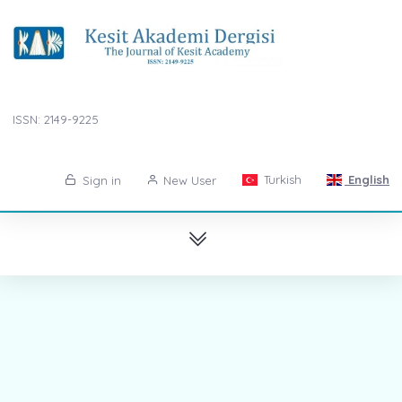
ISSN: 2149-9225
Turkish
English
Sign in
New User