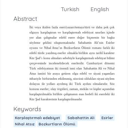
Turkish
English
Abstract
İki veya ikiden fazla eseri/yazarı/temayı/türü ve daha pek çok
olguyu karşılaştıran ve karşılaştırmalı edebiyat sınırları içinde
yer alan çalışmalar edebî esere değer biçmenin bir başka
söyleme şeklini oluşturmaktadır. Sabahattin Ali’nin Esirler
oyunu ve Nihal Atsız’ın Bozkurtların Ölümü romanı farklı iki
edebî türde yazılmış eserler olmakla birlikte aynı tarihî karakter
Kür Şad’ı konu almaları sebebiyle karşılaştırmalı edebiyat bilimi
çerçevesinde incelenebilecek eserlerdir. Cumhuriyet dönemi
Türk edebiyatının iki önemli ismi olan Sabahattin Ali ve Nihal
Atsız ismini bir araya getiren olgu edebî ve siyasi yaşamları
itibariyle birbirinden etkilenmiş, sözcüsü oldukları siyasi söylem
dolayısı ile yolları ayrılmış iki Türk aydını olmalarıdır. Söz
konusu eserler; olay örgüleri, zaman, mekân ve kişiler açısından
karşılaştırılmakla birlikte çalışmanın esas hedefi iki eserdeki iki
Kür Şad karakterinin karşılaştırılmasıdır.
Keywords
Karşılaştırmalı edebiyat
Sabahattin Ali
Esirler
Nihal Atsız
Bozkurtların Ölümü.