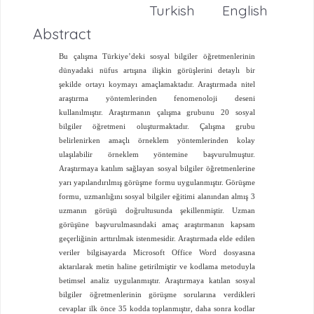
Turkish
English
Abstract
Bu çalışma Türkiye’deki sosyal bilgiler öğretmenlerinin
dünyadaki nüfus artışına ilişkin görüşlerini detaylı bir
şekilde ortayı koymayı amaçlamaktadır. Araştırmada nitel
araştırma yöntemlerinden fenomenoloji deseni
kullanılmıştır. Araştırmanın çalışma grubunu 20 sosyal
bilgiler öğretmeni oluşturmaktadır. Çalışma grubu
belirlenirken amaçlı örneklem yöntemlerinden kolay
ulaşılabilir örneklem yöntemine başvurulmuştur.
Araştırmaya katılım sağlayan sosyal bilgiler öğretmenlerine
yarı yapılandırılmış görüşme formu uygulanmıştır. Görüşme
formu, uzmanlığını sosyal bilgiler eğitimi alanından almış 3
uzmanın görüşü doğrultusunda şekillenmiştir. Uzman
görüşüne başvurulmasındaki amaç araştırmanın kapsam
geçerliğinin arttırılmak istenmesidir. Araştırmada elde edilen
veriler bilgisayarda Microsoft Office Word dosyasına
aktarılarak metin haline getirilmiştir ve kodlama metoduyla
betimsel analiz uygulanmıştır. Araştırmaya katılan sosyal
bilgiler öğretmenlerinin görüşme sorularına verdikleri
cevaplar ilk önce 35 kodda toplanmıştır, daha sonra kodlar