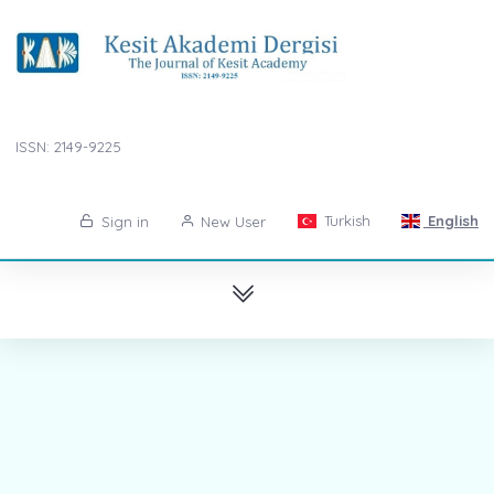
ISSN: 2149-9225
Turkish
English
Sign in
New User