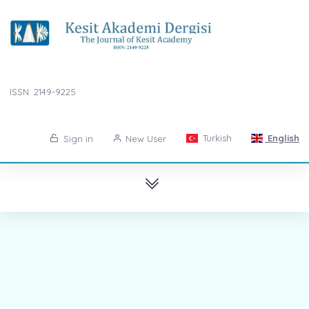
ISSN: 2149-9225
Turkish
English
Sign in
New User