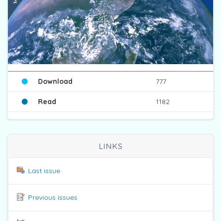
Download
777
Read
1182
LINKS
Last issue
Previous issues