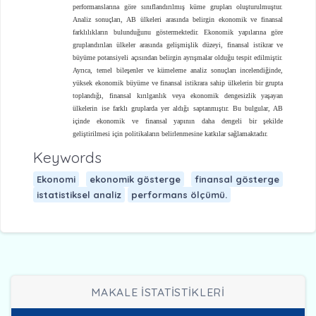
performanslarına göre sınıflandırılmış küme grupları oluşturulmuştur.
Analiz sonuçları, AB ülkeleri arasında belirgin ekonomik ve finansal
farklılıkların bulunduğunu göstermektedir. Ekonomik yapılarına göre
gruplandırılan ülkeler arasında gelişmişlik düzeyi, finansal istikrar ve
büyüme potansiyeli açısından belirgin ayrışmalar olduğu tespit edilmiştir.
Ayrıca, temel bileşenler ve kümeleme analiz sonuçları incelendiğinde,
yüksek ekonomik büyüme ve finansal istikrara sahip ülkelerin bir grupta
toplandığı, finansal kırılganlık veya ekonomik dengesizlik yaşayan
ülkelerin ise farklı gruplarda yer aldığı saptanmıştır. Bu bulgular, AB
içinde ekonomik ve finansal yapının daha dengeli bir şekilde
geliştirilmesi için politikaların belirlenmesine katkılar sağlamaktadır.
Keywords
Ekonomi
ekonomik gösterge
finansal gösterge
istatistiksel analiz
performans ölçümü.
MAKALE İSTATİSTİKLERİ