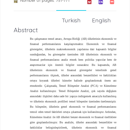
Number of pages: 751-771
Turkish
English
Abstract
Bu çalışmanın temel amacı, Avrupa Birliği (AB) ülkelerinin ekonomik ve
finansal performanslarını karşılaştırmaktır. Ekonomik ve finansal
göstergeler, ülkelerin makroekonomik yapılarına dair kapsamlı bilgiler
sunduğundan, bu göstergeler üzerinden AB ülkelerinin ekonomik ve
finansal performanslarını analiz etmek hem politika yapıcılar hem de
araştırmacılar için önemli bilgiler sunacaktır. Bu kapsamda, AB
ülkelerinin ekonomik ve finansal göstergeler temelinde genel
performanslarını ölçmek, ülkeler arasındaki benzerlikleri ve farklılıkları
ortaya koyarak ülkeleri kümeler halinde gruplandırmak önem arz
etmektedir. Çalışmada, Temel Bileşenler Analizi (PCA) ve Kümeleme
Analizi kullanılmıştır. Temel Bileşenler Analizi, çok sayıda değişken
arasındaki ilişkileri daha sade bir yapıya indirgemek amacıyla kullanılmış
ve ülkelerin ekonomik profilleri temel bileşenler üzerinden özetlenmiştir.
Bu bileşenler, ülkelerin genel ekonomik ve finansal performanslarını
temsil eden temel faktörleri ortaya çıkarmak için kullanılmıştır. Ardından,
Kümeleme Analizi ile AB ülkeleri benzer ekonomik ve finansal özelliklere
göre gruplandırılmıştır. Bu analizle, ülkeler arasındaki benzerlikler ve
farklılıklar belirginleştirilerek, ülkelerin ekonomik ve finansal