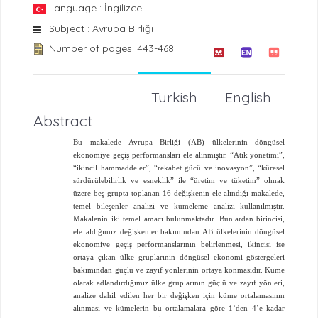
Language : İngilizce
Subject : Avrupa Birliği
Number of pages: 443-468
Turkish
English
Abstract
Bu makalede Avrupa Birliği (AB) ülkelerinin döngüsel
ekonomiye geçiş performansları ele alınmıştır. “Atık yönetimi”,
“ikincil hammaddeler”, “rekabet gücü ve inovasyon”, “küresel
sürdürülebilirlik ve esneklik” ile “üretim ve tüketim” olmak
üzere beş grupta toplanan 16 değişkenin ele alındığı makalede,
temel bileşenler analizi ve kümeleme analizi kullanılmıştır.
Makalenin iki temel amacı bulunmaktadır. Bunlardan birincisi,
ele aldığımız değişkenler bakımından AB ülkelerinin döngüsel
ekonomiye geçiş performanslarının belirlenmesi, ikincisi ise
ortaya çıkan ülke gruplarının döngüsel ekonomi göstergeleri
bakımından güçlü ve zayıf yönlerinin ortaya konmasıdır. Küme
olarak adlandırdığımız ülke gruplarının güçlü ve zayıf yönleri,
analize dahil edilen her bir değişken için küme ortalamasının
alınması ve kümelerin bu ortalamalara göre 1’den 4’e kadar