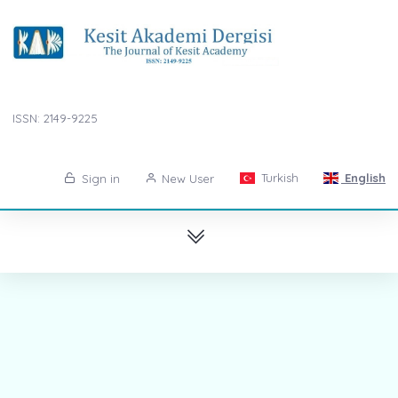
ISSN: 2149-9225
Turkish
English
Sign in
New User