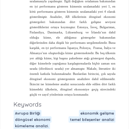
sıralamasıyla yapılmıştır. İlgili değişken ortalaması bakımından
en iyi performansı gösteren kümenin sıralamadaki yeri 1, en
kötü performansı gösteren kümenin sıralamadaki yeri 4 olarak
gösterilmiştir. Analizler, AB ülkelerinin döngüsel ekonomi
göstergeleri bakımından dört farklı gelişme seviyesi
gösterdiklerini ortaya koymuştur. Estonya, İsveç, Bulgaristan,
Finlandiya, Danimarka, Lüksemburg ve İrlanda’nın dahil
olduğu küme, ele aldığımız göstergeler bakımından
diğerlerinden daha düşük bir performans sergilemektedir. Buna
karşılık, en iyi performansı İspanya, Polonya,
Fransa, İtalya ve
Almanya’nın oluşturduğu küme göstermektedir. Bu beş ülkenin
yer aldığı küme, kişi başına paketleme atığı göstergesi dışında,
diğer kümelerle yaptığımız karşılaştırmalarda hiçbir zaman son
sırada (dördüncü sırada) yer almamıştır. Makale, literatüre iki
önemli katkıda bulunmaktadır. Bunlardan birincisi, çok sayıda
döngüsel ekonomi göstergesinin analizlere dahil edilmesidir.
İkincisi ise kümeleme analizi sonucunda elde edilen dört farklı
kümedeki ülkelerin, döngüsel ekonomiye geçiş sürecindeki
güçlü ve zayıf yönlerinin ortaya konmasıdır.
Keywords
Avrupa Birliği
ekonomik gelişme
döngüsel ekonomi
temel bileşenler analizi
kümeleme analizi.