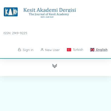
ISSN: 2149-9225
Turkish
English
Sign in
New User