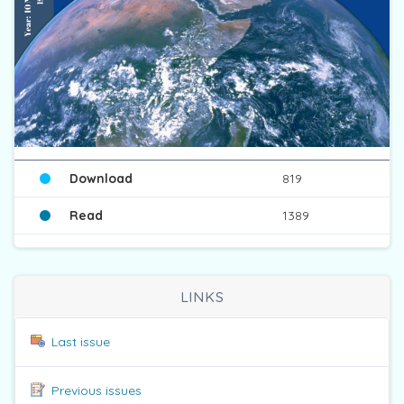
Download
819
Read
1389
LINKS
Last issue
Previous issues