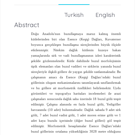
Turkish
English
Abstract
Doğu Anadolu'nun buzullaşmaya maruz kalmış önemli
kütlelerinden biri olan Esence (Keşiş) Dağları, Kuvaterner
boyunca gerçekleşen buzullaşma süreçlerinden büyük ölçüde
etkilenmiştir. Nitekim dağlık kütlenin kuzeye bakan
yamaçlarında sirk ve vadi buzullaşmasının izleri karakteristik
şekilde gözlenmektedir. Kütle dahilinde buzul morfolojisinin
tipik elemanları olan buzul vadileri ve sirklerin yanında buzul
süreçleriyle ilişkili göllere de yaygın şekilde rastlanmaktadır. Bu
çalışmanın amacı da Esence (Keşiş) Dağları’ndaki buzul
göllerinin oluşum mekanizmalarını tanımlayarak sınıflandırmak
ve bu göllere ait morfometrik özellikleri belirlemektir. Uydu
görüntüleri ve topografya haritaları incelemeleri ile arazi
çalışmaları sonucunda dağlık saha üzerinde 18 buzul gölü tespit
edilmiştir. Çalışma alanında en fazla buzul gölü, Yedigöller
havzasında (10 adet) bulunmaktadır. Dağlık sahada 9 adet sirk
gölü, 7 adet buzul vadisi gölü, 1 adet moren erime gölü ve 1
adet kaya buzulu içerisinde (diğer buzul gölleri) göl tespit
edilmiştir. Morfometrik hesaplamalar Esence Dağları’ndaki
buzul göllerinin ortalama yüksekliğinin 3028 metre olduğunu