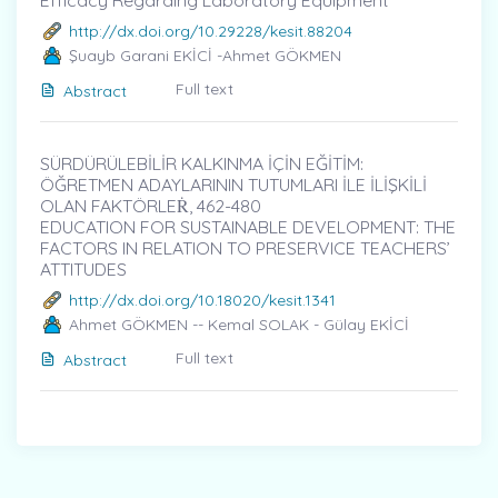
Efficacy Regarding Laboratory Equipment
http://dx.doi.org/10.29228/kesit.88204
Şuayb Garani EKİCİ -Ahmet GÖKMEN
Full text
Abstract
SÜRDÜRÜLEBİLİR KALKINMA İÇİN EĞİTİM:
ÖĞRETMEN ADAYLARININ TUTUMLARI İLE İLİŞKİLİ
OLAN FAKTÖRLEṘ, 462-480
EDUCATION FOR SUSTAINABLE DEVELOPMENT: THE
FACTORS IN RELATION TO PRESERVICE TEACHERS’
ATTITUDES
http://dx.doi.org/10.18020/kesit.1341
Ahmet GÖKMEN -- Kemal SOLAK - Gülay EKİCİ
Full text
Abstract