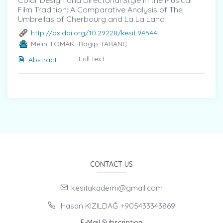
Color Design and Directorial Style in the Musical
Film Tradition: A Comparative Analysis of The
Umbrellas of Cherbourg and La La Land
http://dx.doi.org/10.29228/kesit.94544
Melih TOMAK -Ragıp TARANÇ
Full text
Abstract
CONTACT US
kesitakademi@gmail.com
Hasan KIZILDAĞ +905433343869
E-Mail Subscription