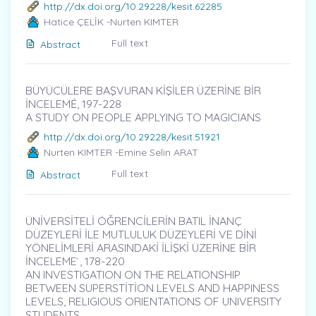
http://dx.doi.org/10.29228/kesit.62285
Hatice ÇELİK -Nurten KIMTER
Full text
Abstract
BÜYÜCÜLERE BAŞVURAN KİŞİLER ÜZERİNE BİR
İNCELEMĖ, 197-228
A STUDY ON PEOPLE APPLYING TO MAGICIANS
http://dx.doi.org/10.29228/kesit.51921
Nurten KIMTER -Emine Selin ARAT
Full text
Abstract
ÜNİVERSİTELİ ÖĞRENCİLERİN BATIL İNANÇ
DÜZEYLERİ İLE MUTLULUK DÜZEYLERİ VE DİNİ
YÖNELİMLERİ ARASINDAKİ İLİŞKİ ÜZERİNE BİR
İNCELEME ̇, 178-220
AN INVESTIGATION ON THE RELATIONSHIP
BETWEEN SUPERSTİTİON LEVELS AND HAPPINESS
LEVELS, RELIGIOUS ORIENTATIONS OF UNIVERSITY
STUDENTS