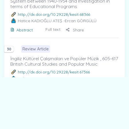
System between 1940-1954 and Investigation in
terms of Educational Programs
http://dx.doi.org/10.29228/kesit.68366
Hatice KADIOĞLU ATEŞ
-Ercan GÖRGÜLÜ
Full text
Abstract
Share
Review Article
30
İngiliz Kültürel Çalışmaları ve Popüler Müzik , 605-617
British Cultural Studies and Popular Music
http://dx.doi.org/10.29228/kesit.67366
Buket GENÇ
Full text
Abstract
Share
Cover photo