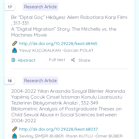
Research Article
17
Bir “Dijital Göç” Hikâyesi: Ailem Robotlara Karşı Filmi
, 317-331
A “Digital Migration” Story: The Mitchells vs. the
Machines Movie
http://dx.doi.org/10.29228/kesit.68465
Yavuz KÜÇÜKALKAN
-Gürcan POLAT
Full text
Abstract
Share
Research Article
18
2004-2022 Yılları Arasında Sosyal Bilimler Alanında
Yapılmış Çocuk Cinsel İstismarı Konulu Lisansüstü
Tezlerinin Bibliyometrik Analizi , 332-349
Bibliometric Analysis of Postgraduate Theses on
Child Sexual Abuse in Social Sciences between
2004-2022
http://dx.doi.org/10.29228/kesit.68037
Sevilay ŞİMŞİR BÜBER
-İhsan KUTLU -Ömer BÜBER