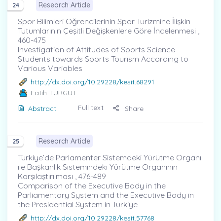
Research Article
24
Spor Bilimleri Öğrencilerinin Spor Turizmine İlişkin
Tutumlarının Çeşitli Değişkenlere Göre İncelenmesi ,
460-475
Investigation of Attitudes of Sports Science
Students towards Sports Tourism According to
Various Variables
http://dx.doi.org/10.29228/kesit.68291
Fatih TURGUT
Full text
Abstract
Share
Research Article
25
Türkiye’de Parlamenter Sistemdeki Yürütme Organı
ile Başkanlık Sistemindeki Yürütme Organının
Karşılaştırılması , 476-489
Comparison of the Executive Body in the
Parliamentary System and the Executive Body in
the Presidential System in Türkiye
http://dx.doi.org/10.29228/kesit.57768