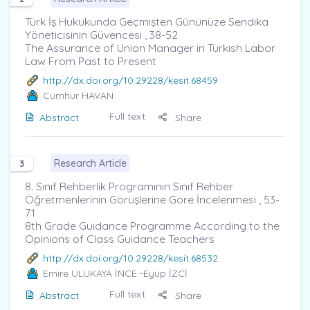
Türk İş Hukukunda Geçmişten Gününüze Sendika
Yöneticisinin Güvencesi , 38-52
The Assurance of Union Manager in Turkish Labor
Law From Past to Present
http://dx.doi.org/10.29228/kesit.68459
Cumhur HAVAN
Full text
Abstract
Share
Research Article
3
8. Sınıf Rehberlik Programının Sınıf Rehber
Öğretmenlerinin Görüşlerine Göre İncelenmesi , 53-
71
8th Grade Guidance Programme According to the
Opinions of Class Guidance Teachers
http://dx.doi.org/10.29228/kesit.68532
Emire ULUKAYA İNCE
-Eyüp İZCİ
Full text
Abstract
Share