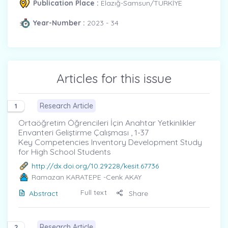
Publication Place :
Elazığ-Samsun/TÜRKİYE
Year-Number :
2023 - 34
Articles for this issue
Research Article
1
Ortaöğretim Öğrencileri İçin Anahtar Yetkinlikler
Envanteri Geliştirme Çalışması , 1-37
Key Competencies Inventory Development Study
for High School Students
http://dx.doi.org/10.29228/kesit.67736
Ramazan KARATEPE
-Cenk AKAY
Full text
Abstract
Share
Research Article
2