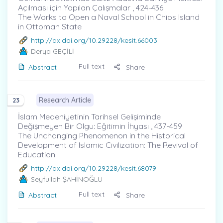
Açılması için Yapılan Çalışmalar , 424-436
The Works to Open a Naval School in Chios Island
in Ottoman State
http://dx.doi.org/10.29228/kesit.66003
Derya GEÇİLİ
Full text
Abstract
Share
Research Article
23
İslam Medeniyetinin Tarihsel Gelişiminde
Değişmeyen Bir Olgu: Eğitimin İhyası , 437-459
The Unchanging Phenomenon in the Historical
Development of Islamic Civilization: The Revival of
Education
http://dx.doi.org/10.29228/kesit.68079
Seyfullah ŞAHİNOĞLU
Full text
Abstract
Share