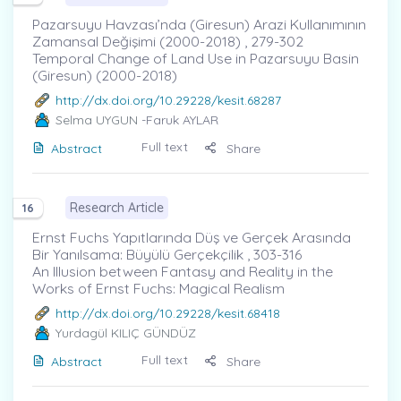
Pazarsuyu Havzası’nda (Giresun) Arazi Kullanımının
Zamansal Değişimi (2000-2018) , 279-302
Temporal Change of Land Use in Pazarsuyu Basin
(Giresun) (2000-2018)
http://dx.doi.org/10.29228/kesit.68287
Selma UYGUN
-Faruk AYLAR
Full text
Abstract
Share
Research Article
16
Ernst Fuchs Yapıtlarında Düş ve Gerçek Arasında
Bir Yanılsama: Büyülü Gerçekçilik , 303-316
An Illusion between Fantasy and Reality in the
Works of Ernst Fuchs: Magical Realism
http://dx.doi.org/10.29228/kesit.68418
Yurdagül KILIÇ GÜNDÜZ
Full text
Abstract
Share