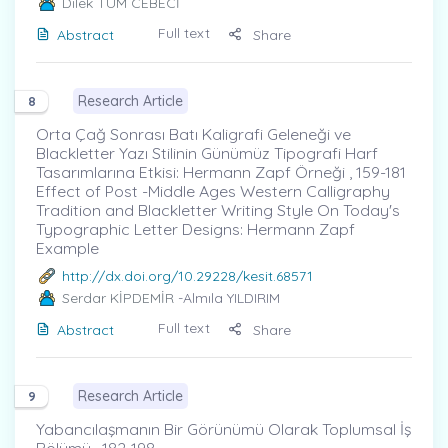
Dilek TÜM CEBECİ
Full text
Abstract
Share
Research Article
8
Orta Çağ Sonrası Batı Kaligrafi Geleneği ve
Blackletter Yazı Stilinin Günümüz Tipografi Harf
Tasarımlarına Etkisi: Hermann Zapf Örneği , 159-181
Effect of Post -Middle Ages Western Calligraphy
Tradition and Blackletter Writing Style On Today's
Typographic Letter Designs: Hermann Zapf
Example
http://dx.doi.org/10.29228/kesit.68571
Serdar KİPDEMİR
-Almıla YILDIRIM
Full text
Abstract
Share
Research Article
9
Yabancılaşmanın Bir Görünümü Olarak Toplumsal İş
Bölümü , 182-198