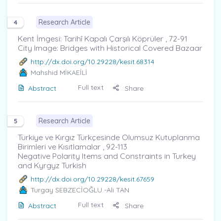
Research Article
4
Kent İmgesi: Tarihî Kapalı Çarşılı Köprüler , 72-91
City Image: Bridges with Historical Covered Bazaar
http://dx.doi.org/10.29228/kesit.68314
Mahshid MİKAEİLİ
Full text
Abstract
Share
Research Article
5
Türkiye ve Kırgız Türkçesinde Olumsuz Kutuplanma
Birimleri ve Kısıtlamalar , 92-113
Negative Polarity Items and Constraints in Turkey
and Kyrgyz Turkish
http://dx.doi.org/10.29228/kesit.67659
Turgay SEBZECİOĞLU
-Ali TAN
Full text
Abstract
Share