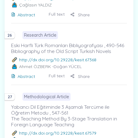
Çağlasın YALDIZ
Full text
Abstract
Share
Research Article
26
Eski Harfli Türk Romanları Bibliyografyası , 490-546
Bibliography of the Old Script Turkish Novels
http://dx.doi.org/10.29228/kesit.67368
Ahmet ÖZBERK
-Doğan YÜCEL
Full text
Abstract
Share
Methodological Article
27
Yabancı Dil Eğitiminde 3 Aşamalı Tercüme ile
Öğretim Metodu , 547-561
The Teaching Method By 3-Stage Translation in
Foreign Language Teaching
http://dx.doi.org/10.29228/kesit.67579