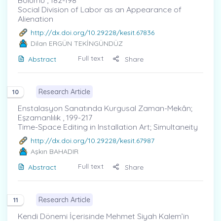
Social Division of Labor as an Appearance of
Alienation
http://dx.doi.org/10.29228/kesit.67836
Dilan ERGÜN TEKİNGÜNDÜZ
Full text
Abstract
Share
Research Article
10
Enstalasyon Sanatında Kurgusal Zaman-Mekân;
Eşzamanlılık , 199-217
Time-Space Editing in Installation Art; Simultaneity
http://dx.doi.org/10.29228/kesit.67987
Aşkın BAHADIR
Full text
Abstract
Share
Research Article
11
Kendi Dönemi İçerisinde Mehmet Siyah Kalem’in