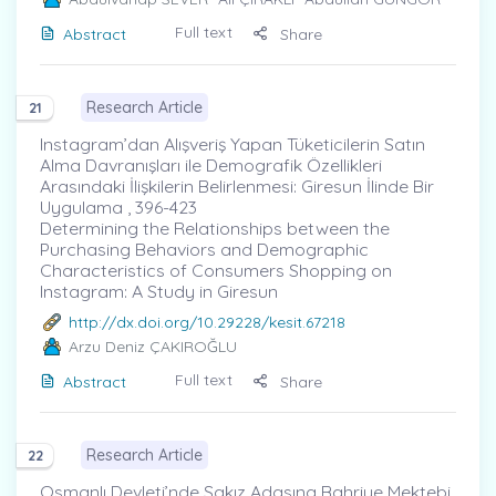
Full text
Abstract
Share
Research Article
21
Instagram’dan Alışveriş Yapan Tüketicilerin Satın
Alma Davranışları ile Demografik Özellikleri
Arasındaki İlişkilerin Belirlenmesi: Giresun İlinde Bir
Uygulama , 396-423
Determining the Relationships between the
Purchasing Behaviors and Demographic
Characteristics of Consumers Shopping on
Instagram: A Study in Giresun
http://dx.doi.org/10.29228/kesit.67218
Arzu Deniz ÇAKIROĞLU
Full text
Abstract
Share
Research Article
22
Osmanlı Devleti’nde Sakız Adasına Bahriye Mektebi