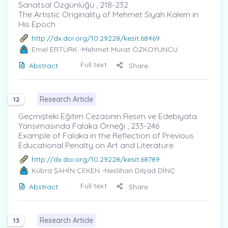
Sanatsal Özgünlüğü , 218-232
The Artistic Originality of Mehmet Siyah Kalem in
His Epoch
http://dx.doi.org/10.29228/kesit.68469
Emel ERTÜRK
-Mehmet Murat ÖZKOYUNCU
Full text
Abstract
Share
Research Article
12
Geçmişteki Eğitim Cezasının Resim ve Edebiyata
Yansımasında Falaka Örneği , 233-246
Example of Falaka in the Reflection of Previous
Educational Penalty on Art and Literature
http://dx.doi.org/10.29228/kesit.68789
Kübra ŞAHİN ÇEKEN
-Neslihan Dilşad DİNÇ
Full text
Abstract
Share
Research Article
13