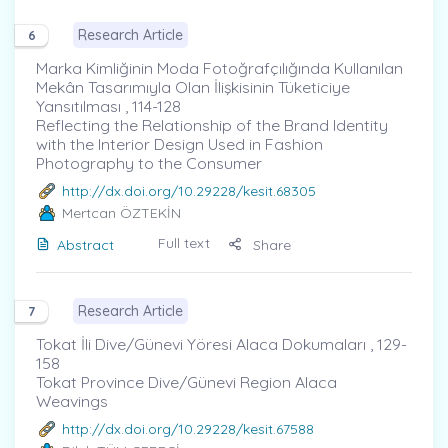
Research Article
6
Marka Kimliğinin Moda Fotoğrafçılığında Kullanılan
Mekân Tasarımıyla Olan İlişkisinin Tüketiciye
Yansıtılması , 114-128
Reflecting the Relationship of the Brand Identity
with the Interior Design Used in Fashion
Photography to the Consumer
http://dx.doi.org/10.29228/kesit.68305
Mertcan ÖZTEKİN
Full text
Abstract
Share
Research Article
7
Tokat İli Dive/Günevi Yöresi Alaca Dokumaları , 129-
158
Tokat Province Dive/Günevi Region Alaca
Weavings
http://dx.doi.org/10.29228/kesit.67588