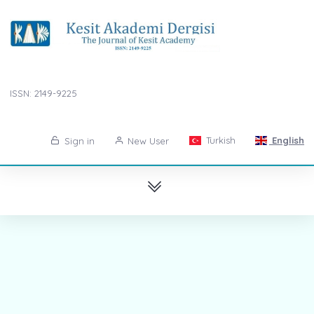
ISSN: 2149-9225
Turkish
English
Sign in
New User