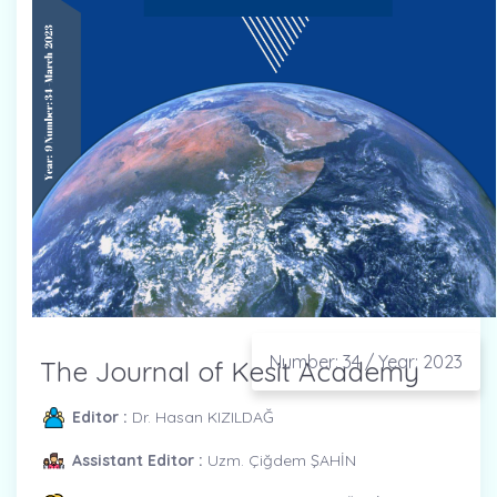
Number: 34 / Year: 2023
The Journal of Kesit Academy
Editor :
Dr. Hasan KIZILDAĞ
Assistant Editor :
Uzm. Çiğdem ŞAHİN