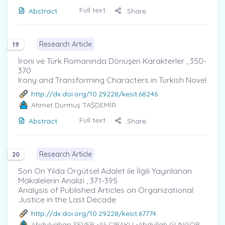
Full text
Abstract
Share
Research Article
19
İroni ve Türk Romanında Dönüşen Karakterler , 350-
370
Irony and Transforming Characters in Turkish Novel
http://dx.doi.org/10.29228/kesit.68246
Ahmet Durmuş TAŞDEMİR
Full text
Abstract
Share
Research Article
20
Son On Yılda Örgütsel Adalet ile İlgili Yayınlanan
Makalelerin Analizi , 371-395
Analysis of Published Articles on Organizational
Justice in the Last Decade
http://dx.doi.org/10.29228/kesit.67774
Abdulvahap SEVER
-Ali ÇIRAKLI -Abdullah GÜNGÖR